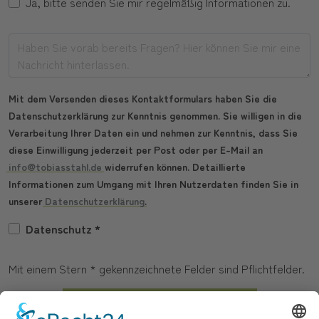
Ja, bitte senden Sie mir regelmäßig Informationen zu.
Mit dem Versenden dieses Kontaktformulars haben Sie die
Datenschutzerklärung zur Kenntnis genommen. Sie willigen in die
Verarbeitung Ihrer Daten ein und nehmen zur Kenntnis, dass Sie
diese Einwilligung jederzeit per Post oder per E-Mail an
info@tobiasstahl.de
widerrufen können. Detaillierte
Informationen zum Umgang mit Ihren Nutzerdaten finden Sie in
unserer
Datenschutzerklärung
.
Datenschutz
*
Mit einem Stern * gekennzeichnete Felder sind Pflichtfelder.
Jetzt kostenfrei anmelden