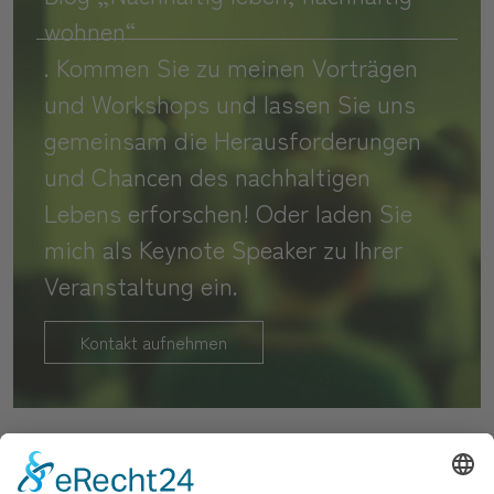
wohnen“
. Kommen Sie zu meinen Vorträgen
und Workshops und lassen Sie uns
gemeinsam die Herausforderungen
und Chancen des nachhaltigen
Lebens erforschen! Oder laden Sie
mich als Keynote Speaker zu Ihrer
Veranstaltung ein.
Kontakt aufnehmen