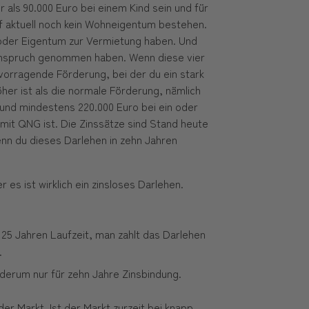
 als 90.000 Euro bei einem Kind sein und für
rf aktuell noch kein Wohneigentum bestehen.
oder Eigentum zur Vermietung haben. Und
 Anspruch genommen haben. Wenn diese vier
rvorragende Förderung, bei der du ein stark
er ist als die normale Förderung, nämlich
 und mindestens 220.000 Euro bei ein oder
 mit QNG ist. Die Zinssätze sind Stand heute
enn du dieses Darlehen in zehn Jahren
 es ist wirklich ein zinsloses Darlehen.
o 25 Jahren Laufzeit, man zahlt das Darlehen
.
ederum nur für zehn Jahre Zinsbindung.
er Markt. Ist der Markt zurzeit bei knapp