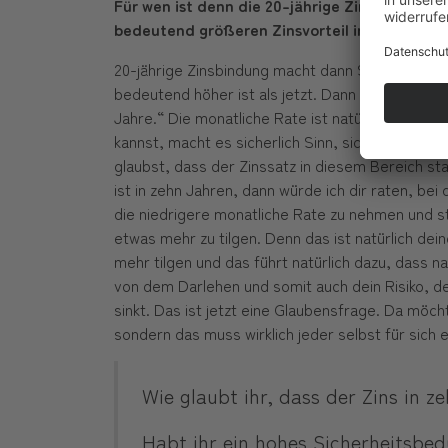
Für wen ist denn die 20-jährige Zinsbindung si
bedeutend größeren Zinsvorteil in der 10-jä
20-jährige Zinsbindung macht dann Sinn, wenn du
bedeutend höher ist als jetzt. Dann würde ich dir
Jahre.“ Die monatliche Rate ist natürlich dadurc
kannst, macht es sicherlich Sinn, sich die langf
glaubst, dass der Zinssatz in diesem Bereich sta
ist in zehn Jahren, dann würde ich dir raten, bei
die niedrigere monatliche Rate zu nehmen und st
etwas mehr zu tilgen. Denn das ist natürlich dei
mehr tilgen und das führt natürlich dazu, dass n
von dem Darlehen und somit auch dein Risiko, dei
sinkt. Das ist jetzt eine Glaubensfrage. Da möc
sondern das muss wirklich jeder selbst für sich 
Wie glaubt ihr, dass der Zins in z
Habt ihr ein hohes Sicherheitsbed