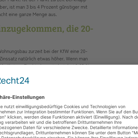
er, ist man 3 bis 4 Prozent günstiger mit
acht eine ganze Menge aus.
hinzugekommen, die 20-
Wohnungsbau zurzeit bei der KfW eine 20-
Zinssatz natürlich etwas höher. Wenn man
20-jährigen Zinsbindung sind wir bei 2,35 %.
liegt man bei 2,9 %. Zum Vergleich: Der
so bei 4,3 bis 4,4 %, die man am Markt für 20-
 wenn man es schnell zurückbezahlt, knapp
ezahlt, ungefähr 1,4 % günstiger, als der
igen Zinsbindung ist.