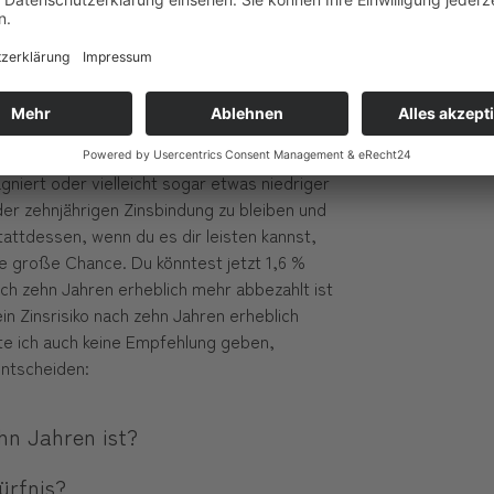
nnvoll und wer sollte lieber den
hrigen Zinsbindung nutzen?
 Angst hast, dass in 10 Jahren der Zinssatz
 ganz klar raten: „Sichere dir den Zins für 20
h auch etwas höher. Wenn du dir die leisten
ristige Zinsbindung einzukaufen. Wenn du
gniert oder vielleicht sogar etwas niedriger
 der zehnjährigen Zinsbindung zu bleiben und
attdessen, wenn du es dir leisten kannst,
ne große Chance. Du könntest jetzt 1,6 %
ach zehn Jahren erheblich mehr abbezahlt ist
n Zinsrisiko nach zehn Jahren erheblich
hte ich auch keine Empfehlung geben,
entscheiden:
ehn Jahren ist?
ürfnis?