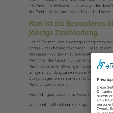
4 % Zinsen, teilweise sogar etwas wieder da drüb
der Familienförderung als der Markt. Und das m
Nun ist als Besonderes 
jährige Zinsbindung.
Das heißt, man kann als einziges Programm im 
jährige Zinssicherung bekommen. Diese ist vom 
das Ganze in 25 Jahren zurückbezahlt, mit einer 
Wenn man das Ganze in 35 Jahren zurückbezahlt, 
Markt ist bei einer 20-jährigen Kondition zurzeit 
jährige Zinsbindung zahlen würde. Also man ist,
2 % günstiger, wenn man es in 35 Jahren zurückb
Markt zurzeit darstellt.
Also nicht ganz so extrem, wie es bei der 10-jähr
Und somit stellt sich nun die Frage: