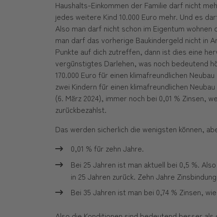
Haushalts-Einkommen der Familie darf nicht mehr
jedes weitere Kind 10.000 Euro mehr. Und es da
Also man darf nicht schon im Eigentum wohnen 
man darf das vorherige Baukindergeld nicht in
Punkte auf dich zutreffen, dann ist dies eine he
vergünstigtes Darlehen, was noch bedeutend höh
170.000 Euro für einen klimafreundlichen Neubau
zwei Kindern für einen klimafreundlichen Neubau
(6. März 2024), immer noch bei 0,01 % Zinsen, w
zurückbezahlst.
Das werden sicherlich die wenigsten können, aber
0,01 % für zehn Jahre.
Bei 25 Jahren ist man aktuell bei 0,5 %. Als
in 25 Jahren zurück. Zehn Jahre Zinsbindung
Bei 35 Jahren ist man bei 0,74 % Zinsen, wi
Also die Konditionen sind bedeutend besser als d