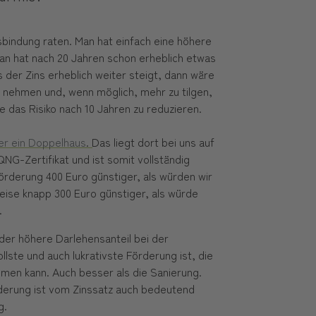
nsbindung raten. Man hat einfach eine höhere
man hat nach 20 Jahren schon erheblich etwas
 der Zins erheblich weiter steigt, dann wäre
u nehmen und, wenn möglich, mehr zu tilgen,
das Risiko nach 10 Jahren zu reduzieren.
er ein Doppelhaus
. Das liegt dort bei uns auf
NG-Zertifikat und ist somit vollständig
förderung 400 Euro günstiger, als würden wir
eise knapp 300 Euro günstiger, als würde
.
d der höhere Darlehensanteil bei der
llste und auch lukrativste Förderung ist, die
en kann. Auch besser als die Sanierung.
rderung ist vom Zinssatz auch bedeutend
g.