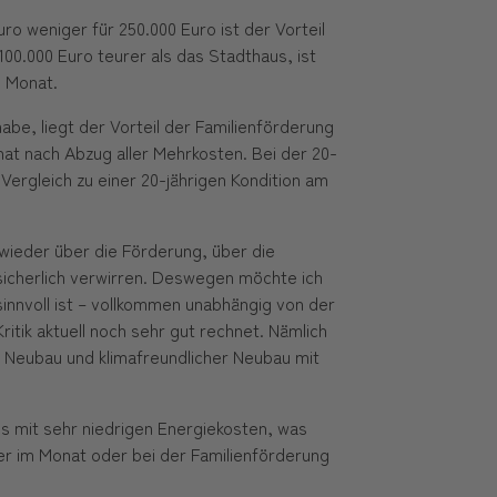
o weniger für 250.000 Euro ist der Vorteil
100.000 Euro teurer als das Stadthaus, ist
m Monat.
habe, liegt der Vorteil der Familienförderung
nat nach Abzug aller Mehrkosten. Bei der 20-
m Vergleich zu einer 20-jährigen Kondition am
 wieder über die Förderung, über die
sicherlich verwirren. Deswegen möchte ich
innvoll ist – vollkommen unabhängig von der
itik aktuell noch sehr gut rechnet. Nämlich
r Neubau und klimafreundlicher Neubau mit
mit sehr niedrigen Energiekosten, was
ger im Monat oder bei der Familienförderung