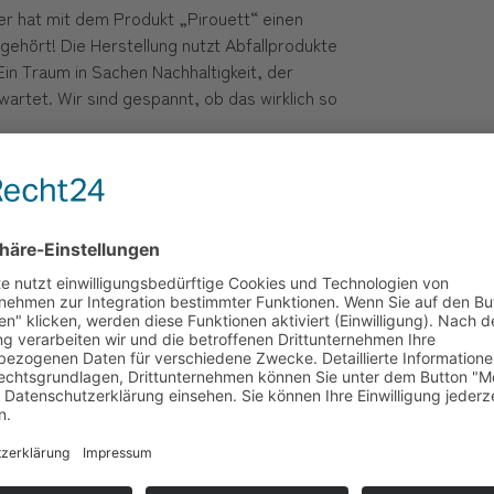
ler hat mit dem Produkt „Pirouett“ einen
g gehört! Die Herstellung nutzt Abfallprodukte
Ein Traum in Sachen Nachhaltigkeit, der
artet. Wir sind gespannt, ob das wirklich so
 – Der Charme
ike Steine aus alten Häusern bieten eine
eln. Die Charakteristik dieser Steine
nd spart gleichzeitig CO₂-Emissionen, da sie
n Richtung Nachhaltigkeit mit Geschichte und