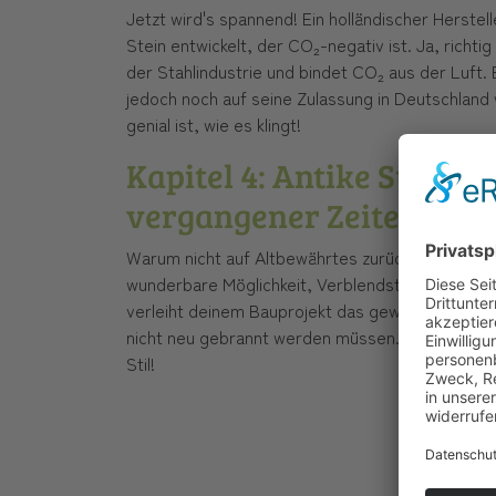
Jetzt wird's spannend! Ein holländischer Herstel
Stein entwickelt, der CO₂-negativ ist. Ja, richti
der Stahlindustrie und bindet CO₂ aus der Luft. 
jedoch noch auf seine Zulassung in Deutschland w
genial ist, wie es klingt!
Kapitel 4: Antike Steine
vergangener Zeiten
Warum nicht auf Altbewährtes zurückgreifen? Ant
wunderbare Möglichkeit, Verblendsteine zu recyc
verleiht deinem Bauprojekt das gewisse Etwas u
nicht neu gebrannt werden müssen. Ein Schritt i
Stil!