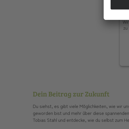
Wi
Wir
zu 
Dein Beitrag zur Zukunft
Du siehst, es gibt viele Möglichkeiten, wie wir 
geworden bist und mehr über diese spannenden E
Tobias Stahl und entdecke, wie du selbst zum He