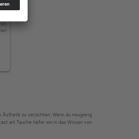
 zu
aten
mmen
4
e Ästhetik zu verzichten. Wenn du neugierig
t an! Tauche tiefer ein in das Wissen von