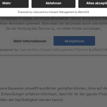
r benötigen Ihre Zustimmung, um den Podigee-Service
laden!
 verwenden Podigee, um Inhalte einzubetten. Dieser Service kann D
Ihren Aktivitäten sammeln. Bitte lesen Sie die Details durch und sti
Sie der Nutzung des Service zu, um diese Inhalte anzuzeigen.
Mehr Informationen
Akzeptieren
powered by
Usercentrics Consent Management Platform
&
eRecht2
unsere Bauweise umweltfreundlicher gestalten können, ohne auf di
ntwicklungen erfahren möchtest, dann hör dir den ganzen Podcas
lden der Nachhaltigkeit werden kannst.